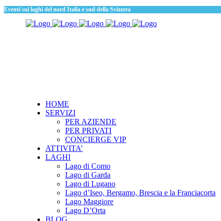
Eventi sui laghi del nord Italia e sud della Svizzera
HOME
SERVIZI
PER AZIENDE
PER PRIVATI
CONCIERGE VIP
ATTIVITA’
LAGHI
Lago di Como
Lago di Garda
Lago di Lugano
Lago d’Iseo, Bergamo, Brescia e la Franciacorta
Lago Maggiore
Lago D’Orta
BLOG