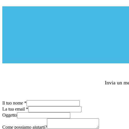
Invia un me
Il tuo nome
*
La tua email
*
Oggetto
Come possiamo aiutarti?