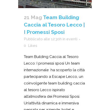
21 Mag
Team Building
Caccia al Tesoro Lecco |
I Promessi Sposi
Pubblicato alle 12:30h
in
eventi
0
Likes
Team Building Caccia al Tesoro
Lecco: I promessi sposi Un team
internazionale ha scoperto la città
partecipando a Escape Lecco, un
coinvolgente team building caccia
al tesoro Lecco ispirato
all’atmosfera dei Promessi Sposi.
Un’attività dinamica e immersiva
pensata per aziende, hotel e