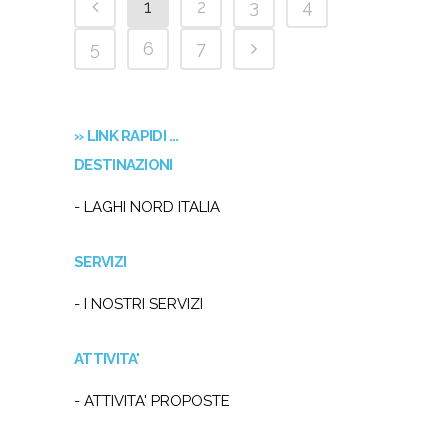
1
2
3
4
5
6
7
» LINK RAPIDI …
DESTINAZIONI
- LAGHI NORD ITALIA
SERVIZI
- I NOSTRI SERVIZI
ATTIVITA'
- ATTIVITA' PROPOSTE