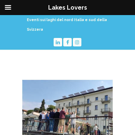
Lakes Lovers
Eventi sui laghi del nord Italia e sud della
Svizzera