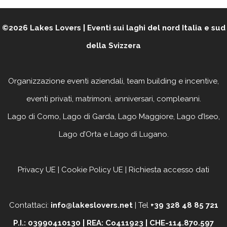
©2026
Lakes Lovers | Eventi sui laghi del nord Italia e sud
della Svizzera
Organizzazione eventi aziendali, team building e incentive,
eventi privati, matrimoni, anniversari, compleanni
.
Lago di Como, Lago di Garda, Lago Maggiore, Lago d’Iseo,
Lago d’Orta e Lago di Lugano.
Privacy UE
|
Cookie Policy UE
|
Richiesta accesso dati
Contattaci:
info@lakeslovers.net
| Tel
+39 328 48 85 721
P.I.: 03990410130 | REA: Co411923 | CHE-114.870.597