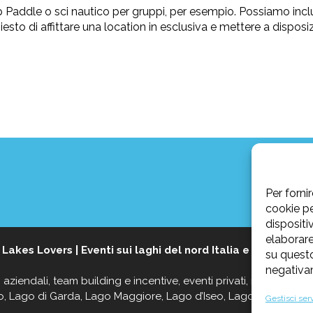
 up Paddle o sci nautico per gruppi, per esempio. Possiamo incl
sto di affittare una location in esclusiva e mettere a disposi
Per forni
cookie p
dispositi
elaborare
6
Lakes Lovers | Eventi sui laghi del nord Italia e sud della 
su questo
negativam
aziendali, team building e incentive, eventi privati, matrimoni, 
, Lago di Garda, Lago Maggiore, Lago d’Iseo, Lago d’Orta e La
Gestisci serv