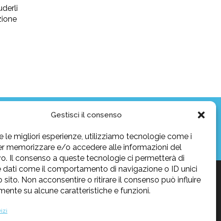
uderli
zione
Gestisci il consenso
SI GRAZIE ...
re le migliori esperienze, utilizziamo tecnologie come i
er memorizzare e/o accedere alle informazioni del
vo. Il consenso a queste tecnologie ci permetterà di
 dati come il comportamento di navigazione o ID unici
Svizzera
 sito. Non acconsentire o ritirare il consenso può influire
ente su alcune caratteristiche e funzioni.
anniversari, compleanni
.
go di Lugano.
izi