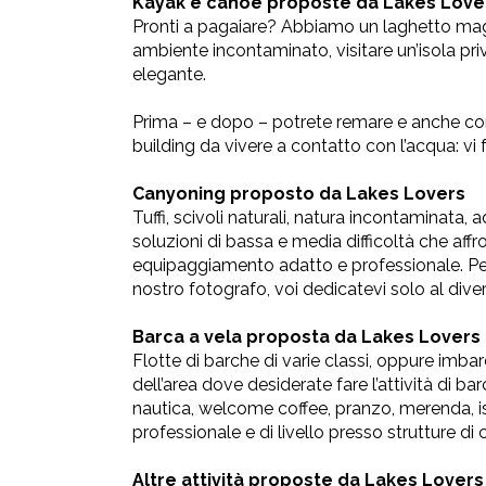
Kayak e canoe proposte da Lakes Love
Pronti a pagaiare? Abbiamo un laghetto magi
ambiente incontaminato, visitare un’isola pri
elegante.
Prima – e dopo – potrete remare e anche com
building da vivere a contatto con l’acqua: vi 
Canyoning proposto da Lakes Lovers
Tuffi, scivoli naturali, natura incontaminata
soluzioni di bassa e media difficoltà che affr
equipaggiamento adatto e professionale. Pen
nostro fotografo, voi dedicatevi solo al dive
Barca a vela proposta da Lakes Lovers
Flotte di barche di varie classi, oppure imba
dell’area dove desiderate fare l’attività di b
nautica, welcome coffee, pranzo, merenda, istr
professionale e di livello presso strutture di
Altre attività proposte da Lakes Lovers