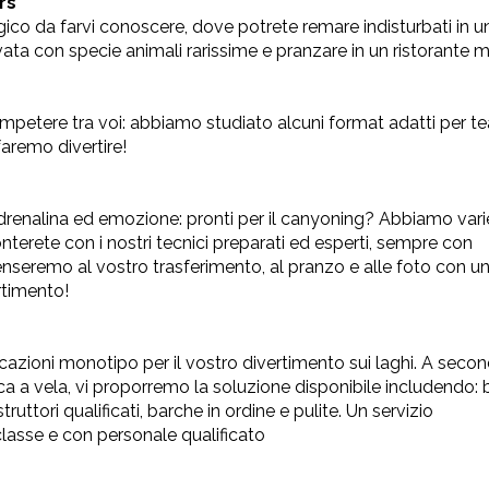
rs
co da farvi conoscere, dove potrete remare indisturbati in u
vata con specie animali rarissime e pranzare in un ristorante 
petere tra voi: abbiamo studiato alcuni format adatti per t
faremo divertire!
, adrenalina ed emozione: pronti per il canyoning? Abbiamo vari
onterete con i nostri tecnici preparati ed esperti, sempre con
seremo al vostro trasferimento, al pranzo e alle foto con u
rtimento!
rcazioni monotipo per il vostro divertimento sui laghi. A seco
arca a vela, vi proporremo la soluzione disponibile includendo:
uttori qualificati, barche in ordine e pulite. Un servizio
 classe e con personale qualificato