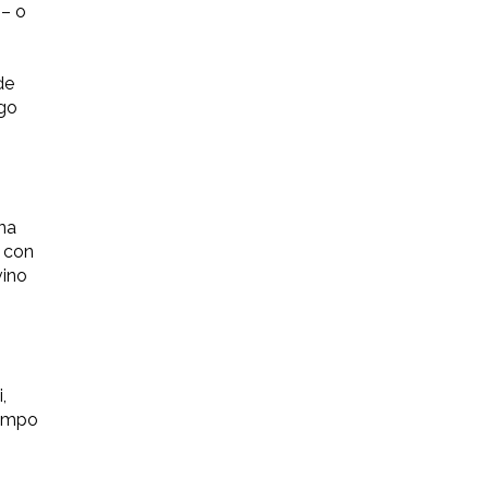
 – o
de
ago
una
a con
vino
,
tempo