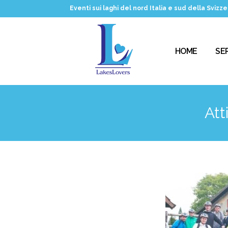
Eventi sui laghi del nord Italia e sud della Svizze
HOME
SER
Att