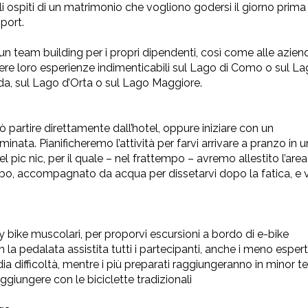
li ospiti di un matrimonio che vogliono godersi il giorno prima
sport.
un team building per i propri dipendenti, così come alle azien
 vivere loro esperienze indimenticabili sul Lago di Como o sul L
da, sul Lago d’Orta o sul Lago Maggiore.
i può partire direttamente dall’hotel, oppure iniziare con un
nata. Pianificheremo l’attività per farvi arrivare a pranzo in 
 pic nic, per il quale – nel frattempo – avremo allestito l’are
 cibo, accompagnato da acqua per dissetarvi dopo la fatica, e 
y bike muscolari, per proporvi escursioni a bordo di e-bike
 la pedalata assistita tutti i partecipanti, anche i meno esperti
dia difficoltà, mentre i più preparati raggiungeranno in minor 
ggiungere con le biciclette tradizionali