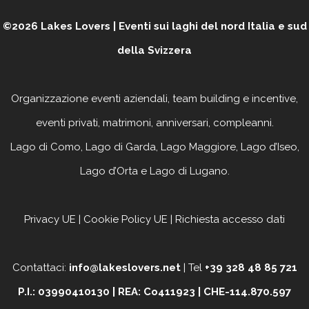
©2026
Lakes Lovers | Eventi sui laghi del nord Italia e sud
della Svizzera
Organizzazione eventi aziendali, team building e incentive,
eventi privati, matrimoni, anniversari, compleanni
.
Lago di Como, Lago di Garda, Lago Maggiore, Lago d’Iseo,
Lago d’Orta e Lago di Lugano.
Privacy UE
|
Cookie Policy UE
|
Richiesta accesso dati
Contattaci:
info@lakeslovers.net
| Tel
+39 328 48 85 721
P.I.: 03990410130 | REA: Co411923 | CHE-114.870.597