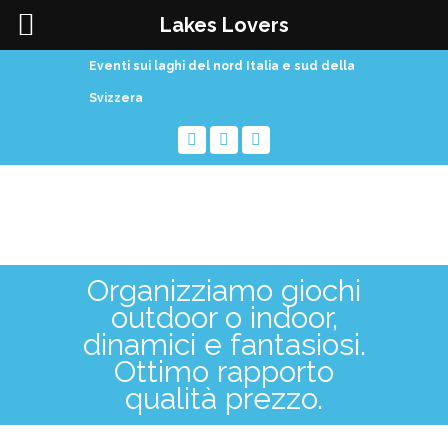
Lakes Lovers
Eventi sui laghi del nord Italia e sud della
Svizzera
Organizziamo giochi
outdoor o indoor,
dinamici e fantasiosi.
Ottimo rapporto
qualità prezzo.