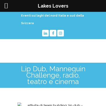
Lakes Lovers
Eventi sui laghi del nord Italia e sud della
Svizzera
Lip Dub, Mannequin
Challenge, radio,
teatro e cinema