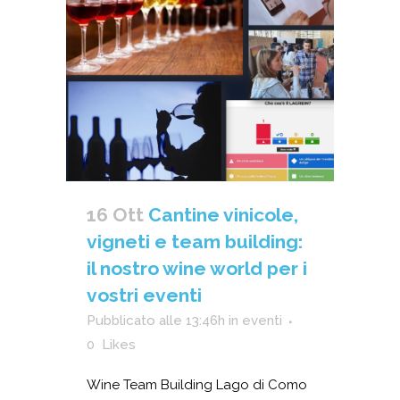
16 Ott
Cantine vinicole,
vigneti e team building:
il nostro wine world per i
vostri eventi
Pubblicato alle 13:46h
in
eventi
0
Likes
Wine Team Building Lago di Como