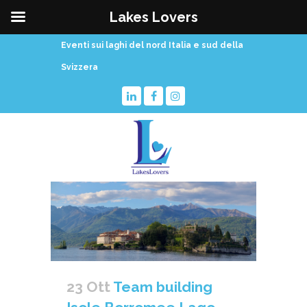
Lakes Lovers
Eventi sui laghi del nord Italia e sud della
Svizzera
23 Ott
Team building