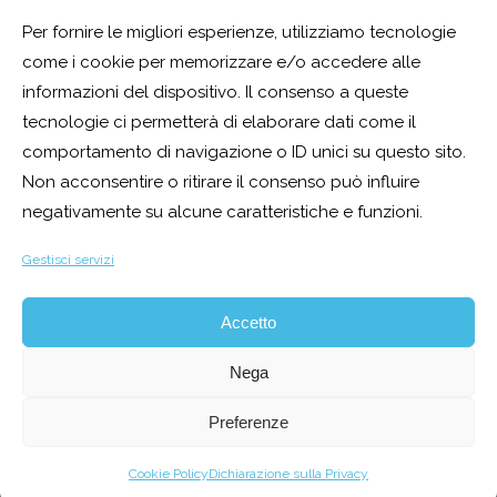
Per fornire le migliori esperienze, utilizziamo tecnologie
come i cookie per memorizzare e/o accedere alle
©2026
Lakes Lovers | Eventi sui laghi del nord Italia e sud
informazioni del dispositivo. Il consenso a queste
tecnologie ci permetterà di elaborare dati come il
della Svizzera
comportamento di navigazione o ID unici su questo sito.
Non acconsentire o ritirare il consenso può influire
Organizzazione eventi aziendali, team building e incentive,
negativamente su alcune caratteristiche e funzioni.
eventi privati, matrimoni, anniversari, compleanni
.
Gestisci servizi
Lago di Como, Lago di Garda, Lago Maggiore, Lago d’Iseo,
Accetto
Lago d’Orta e Lago di Lugano.
Nega
Privacy UE
|
Cookie Policy UE
|
Richiesta accesso dati
Preferenze
Cookie Policy
Dichiarazione sulla Privacy
Contattaci:
info@lakeslovers.net
| Tel
+39 328 48 85 721