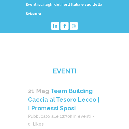
Eventi sui laghi del nord Italia e sud della
Svizzera
EVENTI
21 Mag
Team Building
Caccia al Tesoro Lecco |
I Promessi Sposi
Pubblicato alle 12:30h
in
eventi
0
Likes