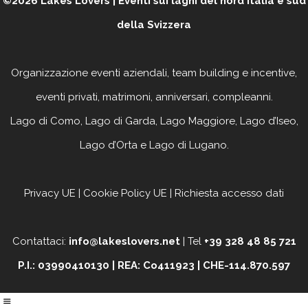
©2026
Lakes Lovers | Eventi sui laghi del nord Italia e sud
della Svizzera
Organizzazione eventi aziendali, team building e incentive,
eventi privati, matrimoni, anniversari, compleanni
.
Lago di Como, Lago di Garda, Lago Maggiore, Lago d’Iseo,
Lago d’Orta e Lago di Lugano.
Privacy UE
|
Cookie Policy UE
|
Richiesta accesso dati
Contattaci:
info@lakeslovers.net
| Tel
+39 328 48 85 721
P.I.: 03990410130 | REA: Co411923 | CHE-114.870.597