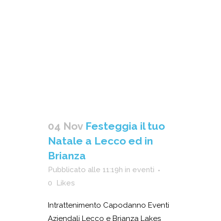
04 Nov
Festeggia il tuo
Natale a Lecco ed in
Brianza
Pubblicato alle 11:19h
in
eventi
0
Likes
Intrattenimento Capodanno Eventi
Aziendali Lecco e Brianza Lakes