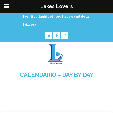
Lakes Lovers
Eventi sui laghi del nord Italia e sud della
Svizzera
CALENDARIO – DAY BY DAY