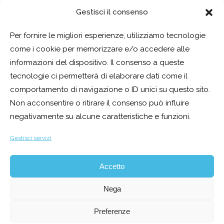
Gestisci il consenso
Per fornire le migliori esperienze, utilizziamo tecnologie
come i cookie per memorizzare e/o accedere alle
©2026
Lakes Lovers | Eventi sui laghi del nord Italia e sud
informazioni del dispositivo. Il consenso a queste
tecnologie ci permetterà di elaborare dati come il
della Svizzera
comportamento di navigazione o ID unici su questo sito.
Non acconsentire o ritirare il consenso può influire
Organizzazione eventi aziendali, team building e incentive,
negativamente su alcune caratteristiche e funzioni.
eventi privati, matrimoni, anniversari, compleanni
.
Gestisci servizi
Lago di Como, Lago di Garda, Lago Maggiore, Lago d’Iseo,
Accetto
Lago d’Orta e Lago di Lugano.
Nega
Privacy UE
|
Cookie Policy UE
|
Richiesta accesso dati
Preferenze