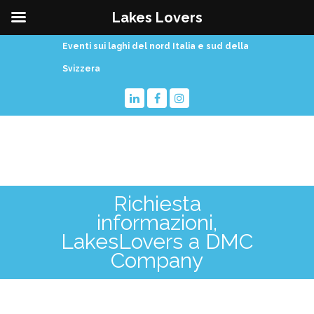
Lakes Lovers
Eventi sui laghi del nord Italia e sud della
Svizzera
Richiesta
informazioni,
LakesLovers a DMC
Company