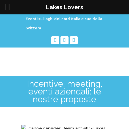
Lakes Lovers
Eventi sui laghi del nord Italia e sud della
Svizzera
Incentive, meeting,
eventi aziendali: le
nostre proposte