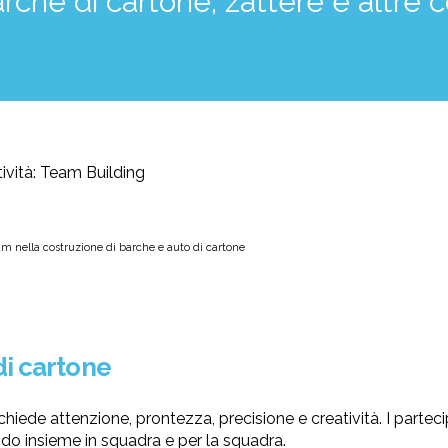
rche di cartone, zattere e altre c
eam nella costruzione di barche e auto di cartone
di cartone
ichiede attenzione, prontezza, precisione e creatività. I parteci
ando insieme in squadra e per la squadra.