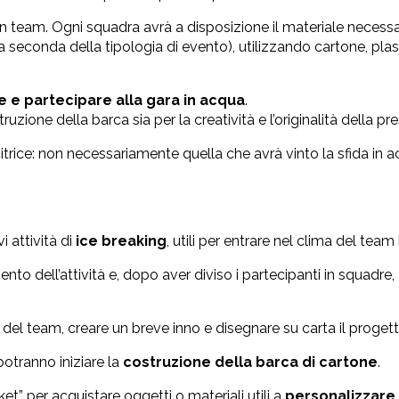
i in team. Ogni squadra avrà a disposizione il materiale necessa
 seconda della tipologia di evento), utilizzando cartone, plast
e e partecipare alla gara in acqua
.
zione della barca sia per la creatività e l’originalità della pr
itrice: non necessariamente quella che avrà vinto la sfida in a
i attività di
ice breaking
, utili per entrare nel clima del team 
to dell’attività e, dopo aver diviso i partecipanti in squadre,
el team, creare un breve inno e disegnare su carta il progett
potranno iniziare la
costruzione della barca di cartone
.
et” per acquistare oggetti o materiali utili a
personalizzare 