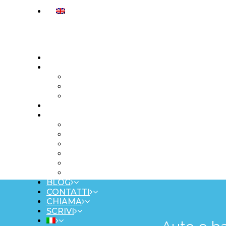
HOME
SERVIZI
PER AZIENDE
PER PRIVATI
CONCIERGE VIP
ATTIVITA’
LAGHI
LAGO DI COMO
LAGO DI GARDA
LAGO DI LUGANO
LAGO D’ISEO, BERGAMO, BRESCIA E
LAGO MAGGIORE
LAGO D’ORTA
BLOG
CONTATTI
CHIAMA
SCRIVI