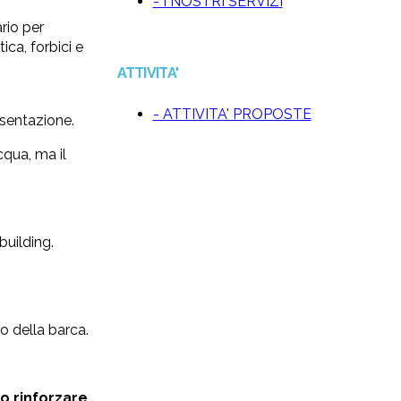
- I NOSTRI SERVIZI
rio per
ica, forbici e
ATTIVITA'
- ATTIVITA' PROPOSTE
esentazione.
cqua, ma il
building.
o della barca.
o rinforzare