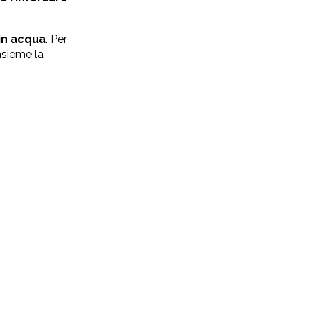
 in acqua
. Per
nsieme la