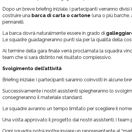
Dopo un breve briefing iniziale, i partecipanti verranno divis
costruire una
barca di carta o cartone
(una o più barche, a
pennarelli.
La barca dovrà naturalmente essere in grado di
galleggiar
Le squadre guadagneranno punti sia per la qualità della costru
Al termine della gara finale verrà proclamata la squadra vinc
team che si sarà distinto nel risultato complessivo.
Svolgimento dell’attività
Briefing iniziale: i partecipanti saranno coinvolti in alcune brev
Successivamente i nostri assistenti spiegheranno lo svolgimen
consegneranno il materiale standard.
Le squadre avranno un tempo limitato per scegliere il nome d
Una volta approvato il progetto dai nostri assistenti, i team 
Ogni squadra potrà inoltre inviare un rappresentante al “mark