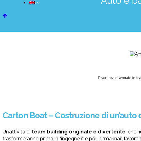
Auto e ba
Divertitevi e lavorate in t
Carton Boat – Costruzione di un’auto 
Un’attività di
team building originale e divertente
, che r
trasformeranno prima in “ingegneri” e poi in “marinai”, lavor