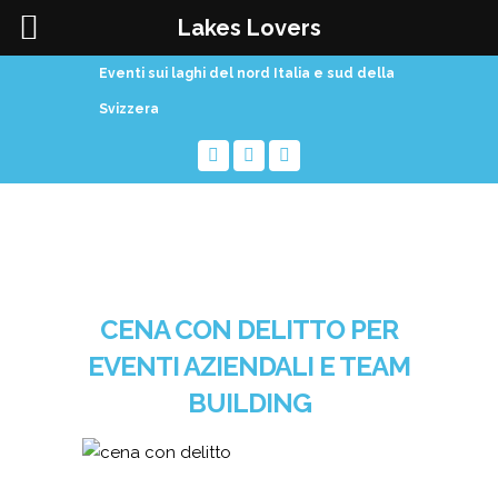
Lakes Lovers
Eventi sui laghi del nord Italia e sud della
Svizzera
CENA CON DELITTO PER
EVENTI AZIENDALI E TEAM
BUILDING